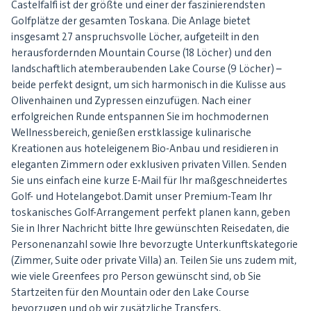
Castelfalfi ist der größte und einer der faszinierendsten
Golfplätze der gesamten Toskana. Die Anlage bietet
insgesamt 27 anspruchsvolle Löcher, aufgeteilt in den
herausfordernden Mountain Course (18 Löcher) und den
landschaftlich atemberaubenden Lake Course (9 Löcher) –
beide perfekt designt, um sich harmonisch in die Kulisse aus
Olivenhainen und Zypressen einzufügen. Nach einer
erfolgreichen Runde entspannen Sie im hochmodernen
Wellnessbereich, genießen erstklassige kulinarische
Kreationen aus hoteleigenem Bio-Anbau und residieren in
eleganten Zimmern oder exklusiven privaten Villen. Senden
Sie uns einfach eine kurze E-Mail für Ihr maßgeschneidertes
Golf- und Hotelangebot.Damit unser Premium-Team Ihr
toskanisches Golf-Arrangement perfekt planen kann, geben
Sie in Ihrer Nachricht bitte Ihre gewünschten Reisedaten, die
Personenanzahl sowie Ihre bevorzugte Unterkunftskategorie
(Zimmer, Suite oder private Villa) an. Teilen Sie uns zudem mit,
wie viele Greenfees pro Person gewünscht sind, ob Sie
Startzeiten für den Mountain oder den Lake Course
bevorzugen und ob wir zusätzliche Transfers,