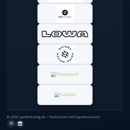
© 2026 sportmeeting.de – Teamreisen mit Expertenservice