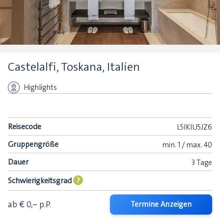
Castelalfi, Toskana, Italien
Highlights
Reisecode
L5IKIU5JZ6
Gruppengröße
min.
1 /
max.
40
Dauer
3 Tage
Schwierigkeitsgrad
?
ab € 0,–
p.P.
Termine Anzeigen