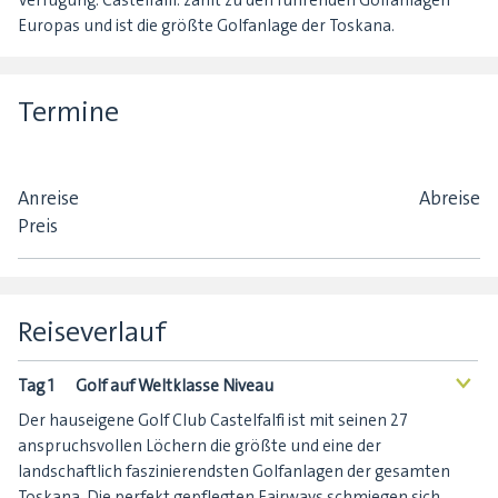
Verfügung. Castelfalfi. zählt zu den führenden Golfanlagen
Europas und ist die größte Golfanlage der Toskana.
Termine
Anreise
Abreise
Preis
Reiseverlauf
Tag 1
Golf auf Weltklasse Niveau
<
Der hauseigene Golf Club Castelfalfi ist mit seinen 27
anspruchsvollen Löchern die größte und eine der
landschaftlich faszinierendsten Golfanlagen der gesamten
Toskana. Die perfekt gepflegten Fairways schmiegen sich