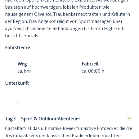
nach dem Sport. Treatments: Die exklusiven Anwendungen
basieren auf hochwertigen, lokalen Produkten wie
hauseigenem Olivenöl, Traubenkernextrakten und Kräutern
der Region. Das Angebot reicht von Sportmassagen über
ayurvedisch inspirierte Behandlungen bis hin zu High-End-
Gesichts-Facials.
Fahrstrecke
Weg
Fahrzeit
ca.
km
ca.
00:00
h
Unterkunft
,
Tag 3
Sport & Outdoor-Abenteuer
<
Castelfalfi ist das ultimative Revier für aktive Entdecker, die die
Toskana abseits der klassischen Pfade erleben möchten.