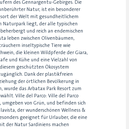
äufern des Gennargentu-Gebirges. Die
unberührter Natur, ist ein besonderer
Resort der Welt mit gesundheitlichem
 Naturpark liegt, der alle typischen
n beherbergt und reich an endemischen
vista leben zwischen Olivenbäumen,
äuchern inseltypische Tiere wie
hwein, die kleinen Wildpferde der Giara,
hafe und Kühe und eine Vielzahl von
n diesem geschützten Ökosystem
ugänglich. Dank der plastikfreien
ziehung der örtlichen Bevölkerung in
n, wurde das Arbatax Park Resort zum
hlt. Ville del Parco: Ville del Parco
, umgeben von Grün, und befinden sich
llavista, der wunderschönen Wellness &
esonders geeignet für Urlauber, die eine
it der Natur Sardiniens machen