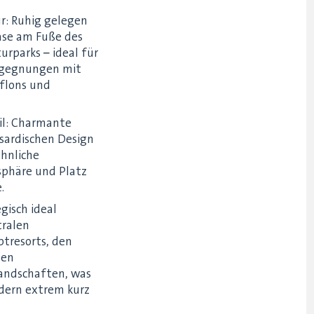
r: Ruhig gelegen
ase am Fuße des
urparks – ideal für
egegnungen mit
flons und
til: Charmante
 sardischen Design
ähnliche
sphäre und Platz
.
gisch ideal
tralen
tresorts, den
den
landschaften, was
dern extrem kurz