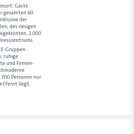
esort: Gäste
der gesamten 60
nklusive der
en, des riesigen
isgekrönten, 2.000
lnesszentrums.
ICE-Gruppen:
, ruhige
te und Firmen-
ochmoderne
u 700 Personen nur
ntfernt liegt.