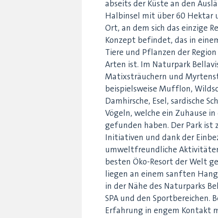
abseits der Küste an den Ausl
Halbinsel mit über 60 Hektar 
Ort, an dem sich das einzige 
Konzept befindet, das in einem
Tiere und Pflanzen der Regio
Arten ist. Im Naturpark Bella
Matixsträuchern und Myrtenstr
beispielsweise Mufflon, Wildsc
Damhirsche, Esel, sardische Sc
Vögeln, welche ein Zuhause i
gefunden haben. Der Park ist z
Initiativen und dank der Einbe
umweltfreundliche Aktivitäte
besten Öko-Resort der Welt gewä
liegen an einem sanften Hang
in der Nähe des Naturparks Be
SPA und den Sportbereichen. B
Erfahrung in engem Kontakt m