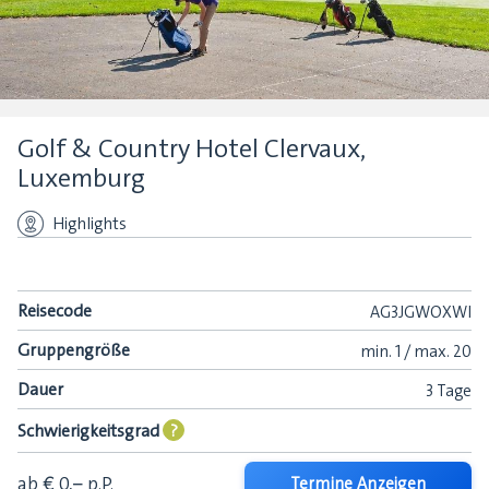
Golf & Country Hotel Clervaux,
Luxemburg
Highlights
Reisecode
AG3JGWOXWI
Gruppengröße
min.
1 /
max.
20
Dauer
3 Tage
Schwierigkeitsgrad
?
ab € 0,–
p.P.
Termine Anzeigen