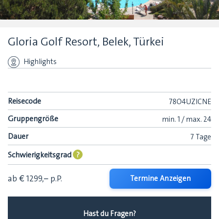
Gloria Golf Resort, Belek, Türkei
Highlights
Reisecode
78O4UZICNE
Gruppengröße
min.
1 /
max.
24
Dauer
7 Tage
Schwierigkeitsgrad
?
ab € 1299,–
p.P.
Termine Anzeigen
Hast du Fragen?