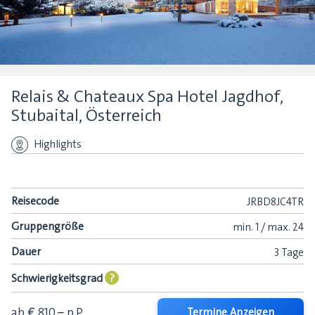
Relais & Chateaux Spa Hotel Jagdhof,
Stubaital, Österreich
Highlights
Reisecode
JRBD8JC4TR
Gruppengröße
min.
1 /
max.
24
Dauer
3 Tage
Schwierigkeitsgrad
?
ab € 810,–
p.P.
Termine Anzeigen