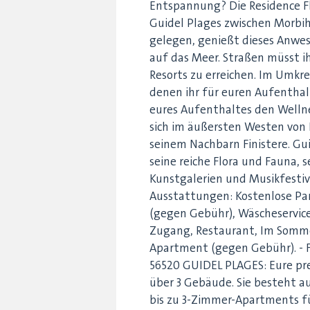
Entspannung? Die Residence Fl
Guidel Plages zwischen Morbih
gelegen, genießt dieses Anwes
auf das Meer. Straßen müsst i
Resorts zu erreichen. Im Umkre
denen ihr für euren Aufentha
eures Aufenthaltes den Wellne
sich im äußersten Westen von L
seinem Nachbarn Finistere. Gui
seine reiche Flora und Fauna, se
Kunstgalerien und Musikfestiva
Ausstattungen: Kostenlose Par
(gegen Gebühr), Wäscheservice
Zugang, Restaurant, Im Sommer
Apartment (gegen Gebühr). - F
56520 GUIDEL PLAGES: Eure pre
über 3 Gebäude. Sie besteht 
bis zu 3-Zimmer-Apartments fü