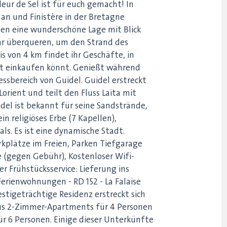
eur de Sel ist für euch gemacht! In
an und Finistère in der Bretagne
en eine wunderschöne Lage mit Blick
hr überqueren, um den Strand des
is von 4 km findet ihr Geschäfte, in
lt einkaufen könnt. Genießt während
ssbereich von Guidel. Guidel erstreckt
orient und teilt den Fluss Laïta mit
del ist bekannt für seine Sandstrände,
in religiöses Erbe (7 Kapellen),
ls. Es ist eine dynamische Stadt.
kplätze im Freien, Parken Tiefgarage
 (gegen Gebühr), Kostenloser Wifi-
 Frühstücksservice: Lieferung ins
erienwohnungen - RD 152 - La Falaise
stigeträchtige Residenz erstreckt sich
aus 2-Zimmer-Apartments für 4 Personen
r 6 Personen. Einige dieser Unterkünfte