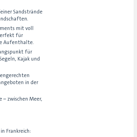
feiner Sandstrände
andschaften.
ments mit voll
erfekt für
re Aufenthalte.
gangspunkt für
Segeln, Kajak und
liengerechten
angeboten in der
 – zwischen Meer,
n Frankreich: