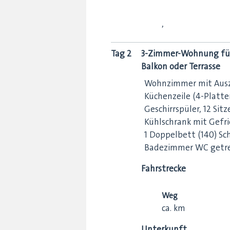
,
Tag 2
3-Zimmer-Wohnung für 6
Balkon oder Terrasse
Wohnzimmer mit Auszi
Küchenzeile (4-Platten
Geschirrspüler, 12 Sit
Kühlschrank mit Gefri
1 Doppelbett (140) Sc
Badezimmer WC getr
Fahrstrecke
Weg
ca.
km
Unterkunft