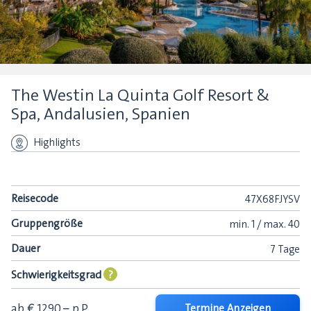
The Westin La Quinta Golf Resort &
Spa, Andalusien, Spanien
Highlights
Reisecode
47X68FJYSV
Gruppengröße
min.
1 /
max.
40
Dauer
7 Tage
Schwierigkeitsgrad
?
ab € 1290,–
p.P.
Termine Anzeigen