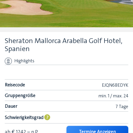
Sheraton Mallorca Arabella Golf Hotel,
Spanien
Highlights
Reisecode
EJQN6BEDYK
Gruppengröße
min.
1 /
max.
24
Dauer
7 Tage
Schwierigkeitsgrad
?
ab € 1242,–
p.P.
Termine Anzeigen