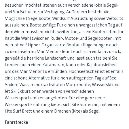
besuchen möchtet, stehen euch verschiedene lokale Segel-
und Surfschulen zur Verfügung. Außerdem besteht die
Möglichkeit Segelboote, Windsurf Ausrüstung sowie Wetsuits
auszuleihen. Bootausflüge Für einen unvergesslichen Tag auf
dem Meer müsst ihr nichts weiter tun, als ein Boot mieten. Ihr
habt die Wahl zwischen Ruder-, Motor- und Segelbooten, mit
oder ohne Skipper. Organisierte Bootausflüge bringen euch
zu den Inseln im Mar Menor - lehnt euch sich einfach zurück,
genießt die herrliche Landschaft und lasst euch treiben! Sie
können auch einen Katamaran, Kanu oder Kajak ausleihen,
um das Mar Menor zu erkunden. Hochseefischen ist ebenfalls
eine schöne Alternative für einen aufregenden Tag auf See.
Andere Wassersportaktivitäten Motorboote, Wasserski und
Jet Ski Exkursionen werden von verschiedenen
Wassersportzentren angeboten. Für eine ganz neue
Wassersport Erfahrung bietet sich Kite Surfen an, mit einem
Kite Surf Brett und einem Drachen (Kite) als Segel.
Fahrstrecke