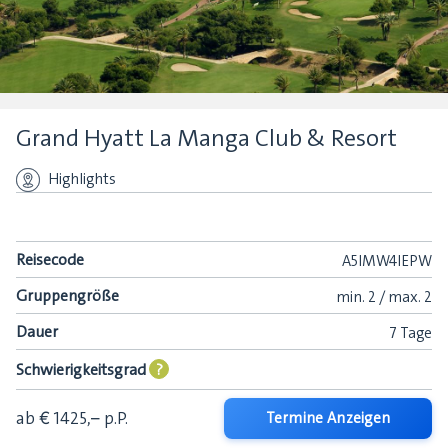
Grand Hyatt La Manga Club & Resort
Highlights
Reisecode
A5IMW4IEPW
Gruppengröße
min.
2 /
max.
2
Dauer
7 Tage
Schwierigkeitsgrad
?
ab € 1425,–
p.P.
Termine Anzeigen