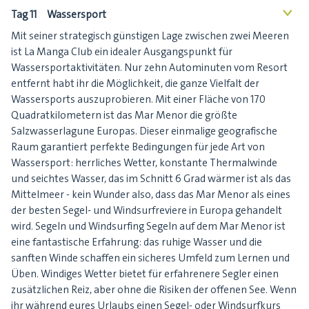
Tag 11
Wassersport
<
Mit seiner strategisch günstigen Lage zwischen zwei Meeren
ist La Manga Club ein idealer Ausgangspunkt für
Wassersportaktivitäten. Nur zehn Autominuten vom Resort
entfernt habt ihr die Möglichkeit, die ganze Vielfalt der
Wassersports auszuprobieren. Mit einer Fläche von 170
Quadratkilometern ist das Mar Menor die größte
Salzwasserlagune Europas. Dieser einmalige geografische
Raum garantiert perfekte Bedingungen für jede Art von
Wassersport: herrliches Wetter, konstante Thermalwinde
und seichtes Wasser, das im Schnitt 6 Grad wärmer ist als das
Mittelmeer - kein Wunder also, dass das Mar Menor als eines
der besten Segel- und Windsurfreviere in Europa gehandelt
wird. Segeln und Windsurfing Segeln auf dem Mar Menor ist
eine fantastische Erfahrung: das ruhige Wasser und die
sanften Winde schaffen ein sicheres Umfeld zum Lernen und
Üben. Windiges Wetter bietet für erfahrenere Segler einen
zusätzlichen Reiz, aber ohne die Risiken der offenen See. Wenn
ihr während eures Urlaubs einen Segel- oder Windsurfkurs