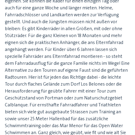
eigenen. Sie können die Räder für einen einzigen Tag oder
auch für eine ganze Woche und länger mieten. Helme,
Fahrradschlösser und Landkarten werden zur Verfügung
gestellt. Und auch die Jüngsten müssen nicht außen vor
bleiben: Es gibt Kinderräder in allen Größen, mit oder ohne
Stützräder. Für die ganz Kleinen von 18 Monaten und mehr
eignen sich die praktischen Anhänger, die ans Elternfahrrad
angehängt werden. Für Kinder über 6 Jahren lassen sich
spezielle Fahrräder ans Elternfahrrad montieren - so steht
dem Fahrradausflug für die ganze Familie nichts im Wege! Eine
Alternative zu den Touren auf eigene Faust sind die geführten
Radtouren. Hier ist für jeden das Richtige dabei - die leichte
Tour durch flaches Gelände zum Dorf Los Belones oder die
Herausforderung für geübte Fahrer mit einer Tour zum
Geschützstand von Portman oder zum Naturschutzgebiet
Calblanque. Für ernsthafte Fahrradfahrer und Triathleten
bieten sich viele gut ausgebaute Strassen zum Training an
sowie unser 25 Meter Hallenbad für das zusätzliche
Schwimmtraining oder das Mar Menor für das Open Water
Schwimmen an. Ganz gleich, wie geübt, wie fit und wie alt Sie